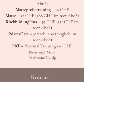
Abo*)
Matteprobetraining
– 16 CHF
Matte
– 32 CHF (288 CHF im 10er Abo*)
RückbildungPlus
– 39 CHF (351 CHF im
10er Abo*)
PilatesCare
– je nach Abo (möglich im
10er Abo*)
PBT
– Personal Training 150 CHF
P
reise inkl. MwSt
*6 Monate Gültig
Kontakt
AYUMI
B.Love GmbH
Bahnhofstrasse 29B